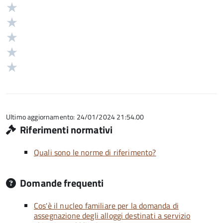
Valuta
Valutazione
5
Valuta
stelle
4
Valuta
su
stelle
3
Valuta
5
su
stelle
2
Valuta
5
su
stelle
1
5
su
stelle
5
su
5
Ultimo aggiornamento: 24/01/2024 21:54.00
Riferimenti normativi
Quali sono le norme di riferimento?
Domande frequenti
Cos'è il nucleo familiare per la domanda di
assegnazione degli alloggi destinati a servizio