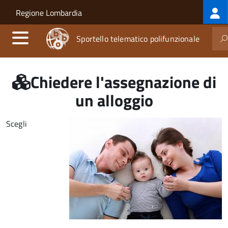
Log
Salta al contenuto principale
Skip to site navigation
Regione Lombardia
me
Sportello telematico polifunzionale
Chiedere l'assegnazione di
un alloggio
Scegli