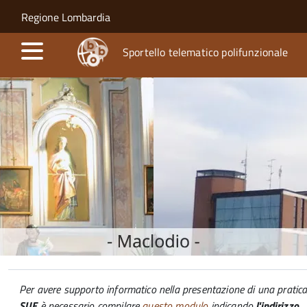
Salta al contenuto principale
Skip to site navigation
Regione Lombardia
Sportello telematico polifunzionale
Per avere supporto informatico nella presentazione di una pratic
SUE
è necessario compilare
questo modulo
indicando
l'indirizzo