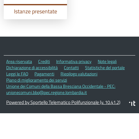
Istanze presentate
Area riservata
Crediti
Informativa privacy
Note legali
Dichiarazione di accessibilità
Contatti
Statistiche del portale
Leggi le FAQ
Pagamenti
Riepilogo valutazioni
Piano di miglioramento dei servizi
Unione dei Comuni della Bassa Bresciana Occidentale - PEC:
unionecomuni.bbo@pec.regione.lombardia.it
Powered by Sportello Telematico Polifunzionale (v. 10.41.2)