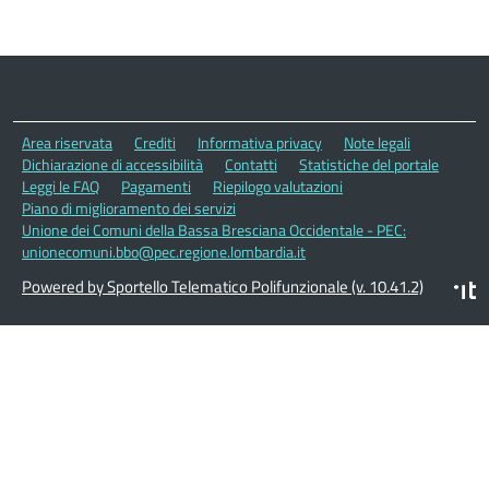
Area riservata
Crediti
Informativa privacy
Note legali
Dichiarazione di accessibilità
Contatti
Statistiche del portale
Leggi le FAQ
Pagamenti
Riepilogo valutazioni
Piano di miglioramento dei servizi
Unione dei Comuni della Bassa Bresciana Occidentale - PEC:
unionecomuni.bbo@pec.regione.lombardia.it
Powered by Sportello Telematico Polifunzionale (v. 10.41.2)