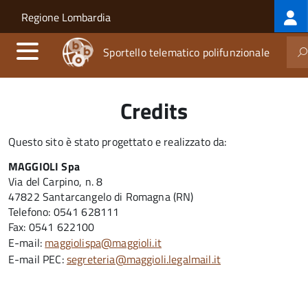
Log
Salta al contenuto principale
Skip to site navigation
Regione Lombardia
me
Sportello telematico polifunzionale
Credits
Questo sito è stato progettato e realizzato da:
MAGGIOLI Spa
Via del Carpino, n. 8
47822 Santarcangelo di Romagna (RN)
Telefono: 0541 628111
Fax: 0541 622100
E-mail:
maggiolispa@maggioli.it
E-mail PEC:
segreteria@maggioli.legalmail.it