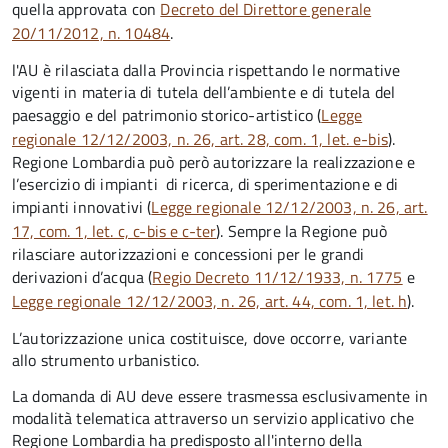
quella approvata con
Decreto del Direttore generale
20/11/2012, n. 10484
.
l'AU è rilasciata dalla Provincia rispettando le normative
vigenti in materia di tutela dell’ambiente e di tutela del
paesaggio e del patrimonio storico-artistico (
Legge
regionale 12/12/2003, n. 26, art. 28, com. 1, let. e-bis
).
Regione Lombardia può però autorizzare la realizzazione e
l’esercizio di impianti di ricerca, di sperimentazione e di
impianti innovativi (
Legge regionale 12/12/2003, n. 26, art.
17, com. 1, let. c, c-bis e c-ter
). Sempre la Regione può
rilasciare autorizzazioni
e concessioni
per le grandi
derivazioni d’acqua (
Regio Decreto 11/12/1933, n. 1775
e
Legge regionale 12/12/2003, n. 26, art. 44, com. 1, let. h
).
L’autorizzazione unica costituisce, dove occorre, variante
allo strumento urbanistico.
La domanda di AU deve essere trasmessa esclusivamente in
modalità telematica attraverso un servizio applicativo che
Regione Lombardia ha predisposto all'interno della