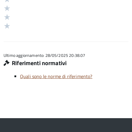
stelle
4
Valuta
su
stelle
3
Valuta
5
su
stelle
2
Valuta
5
su
stelle
1
5
su
stelle
5
su
5
Ultimo aggiornamento: 28/05/2025 20:38.07
Riferimenti normativi
Quali sono le norme di riferimento?