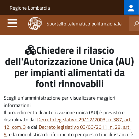
Log
Salta al contenuto principale
Skip to site navigation
Regione Lombardia
me
Sportello telematico polifunzionale
Chiedere il rilascio
dell'Autorizzazione Unica (AU)
per impianti alimentati da
fonti rinnovabili
Scegli un'amministrazione per visualizzare maggiori
informazioni
Il procedimento di autorizzazione unica (AU) è previsto e
disciplinato dal
Decreto legislativo 29/12/2003, n. 387, art.
12, com. 3
e dal
Decreto legislativo 03/03/2011, n. 28, art.
5
, e la modulistica di riferimento per questo tipo di istanze è