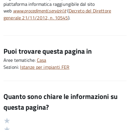
piattaforma informatica raggiungibile dal sito
web
www.procedimenti.servizirl.it
(
Decreto del Direttore
generale 21/11/2012, n. 10545
)
.
Puoi trovare questa pagina in
Aree tematiche:
Casa
Sezioni:
Istanze per impianti FER
Quanto sono chiare le informazioni su
questa pagina?
Valuta
Valutazione
5
Valuta