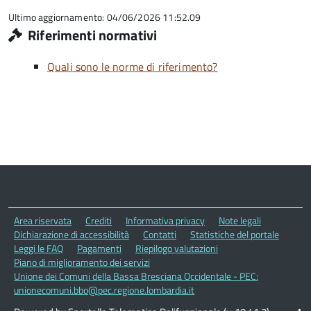
5
Ultimo aggiornamento: 04/06/2026 11:52.09
Riferimenti normativi
Quali sono le norme di riferimento?
Area riservata
Crediti
Informativa privacy
Note legali
Dichiarazione di accessibilità
Contatti
Statistiche del portale
Leggi le FAQ
Pagamenti
Riepilogo valutazioni
Piano di miglioramento dei servizi
Unione dei Comuni della Bassa Bresciana Occidentale - PEC:
unionecomuni.bbo@pec.regione.lombardia.it