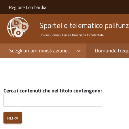
Salta al contenuto principale
Skip to site navigation
Regione Lombardia
Sportello telematico polifunz
Unione Comuni Bassa Bresciana Occidentale
Scegli un'amministrazione...
Domande frequ
Cerca i contenuti che nel titolo contengono: